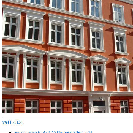
va41-4304
Velkommen til A/B Valdemarsgade 41-43