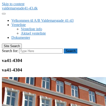
Skip to content
valdemarsgade41-43.dk
Velkommen til A/B Valdemarsgade 41-43
Venteliste
Venteliste info
Aktuel venteliste
Dokumenter
Site Search
Search for:
Search
va41-4304
va41-4304